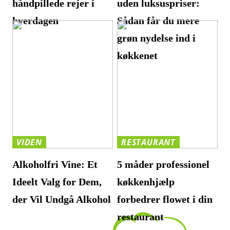
håndpillede rejer i
uden luksuspriser:
hverdagen
Sådan får du mere
grøn nydelse ind i
køkkenet
VIDEN
RESTAURANT
Alkoholfri Vine: Et
5 måder professionel
Ideelt Valg for Dem,
køkkenhjælp
der Vil Undgå Alkohol
forbedrer flowet i din
restaurant