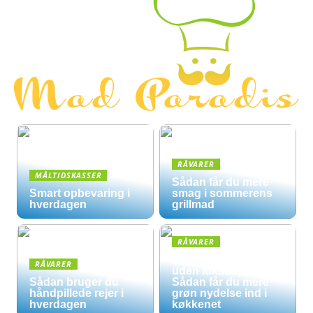
RÅVARER
MÅLTIDSKASSER
Sådan får du mere
Smart opbevaring i
smag i sommerens
hverdagen
grillmad
RÅVARER
Økologisk hverdag
RÅVARER
uden luksuspriser:
Sådan bruger du
Sådan får du mere
håndpillede rejer i
grøn nydelse ind i
hverdagen
køkkenet