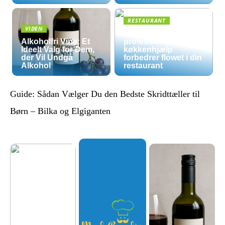
RESTAURANT
VIDEN
5 måder
Alkoholfri Vine: Et
professionel
Ideelt Valg for Dem,
køkkenhjælp
der Vil Undgå
forbedrer flowet i din
Alkohol
restaurant
Guide: Sådan Vælger Du den Bedste Skridttæller til
Børn – Bilka og Elgiganten
Økologis
k
hverdag
uden
luksuspr