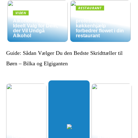
RESTAURANT
VIDEN
5 måder
Alkoholfri Vine: Et
professionel
Ideelt Valg for Dem,
køkkenhjælp
der Vil Undgå
forbedrer flowet i din
Alkohol
restaurant
Guide: Sådan Vælger Du den Bedste Skridttæller til
Børn – Bilka og Elgiganten
Økologis
k
hverdag
uden
luksuspr
iser:
Alkoholf