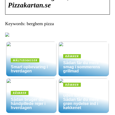
Pizzakartan.se
Keywords: berghem pizza
RÅVARER
MÅLTIDSKASSER
Sådan får du mere
Smart opbevaring i
smag i sommerens
hverdagen
grillmad
RÅVARER
Økologisk hverdag
RÅVARER
uden luksuspriser:
Sådan bruger du
Sådan får du mere
håndpillede rejer i
grøn nydelse ind i
hverdagen
køkkenet