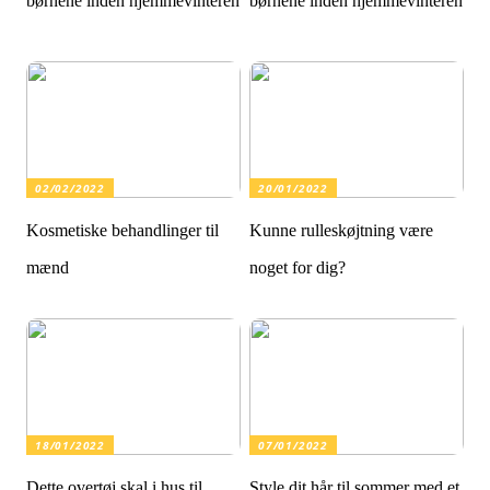
børnene inden hjemmevinteren
børnene inden hjemmevinteren
02/02/2022
20/01/2022
Kosmetiske behandlinger til
Kunne rulleskøjtning være
mænd
noget for dig?
18/01/2022
07/01/2022
Dette overtøj skal i hus til
Style dit hår til sommer med et