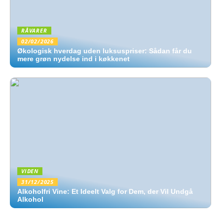
RÅVARER
02/02/2026
Økologisk hverdag uden luksuspriser: Sådan får du
mere grøn nydelse ind i køkkenet
VIDEN
31/12/2025
Alkoholfri Vine: Et Ideelt Valg for Dem, der Vil Undgå
Alkohol