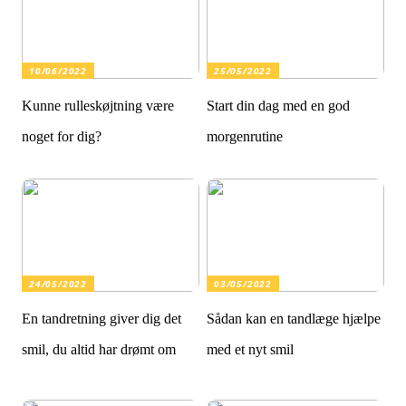
10/06/2022
25/05/2022
Kunne rulleskøjtning være
Start din dag med en god
noget for dig?
morgenrutine
24/05/2022
03/05/2022
En tandretning giver dig det
Sådan kan en tandlæge hjælpe
smil, du altid har drømt om
med et nyt smil