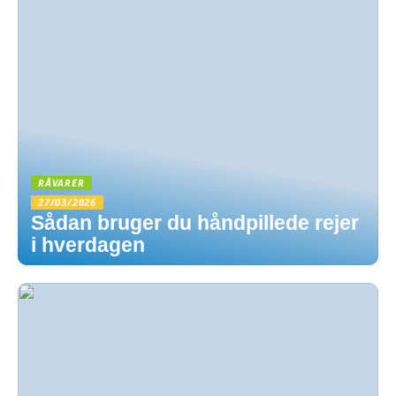
RÅVARER
27/03/2026
Sådan bruger du håndpillede rejer
i hverdagen