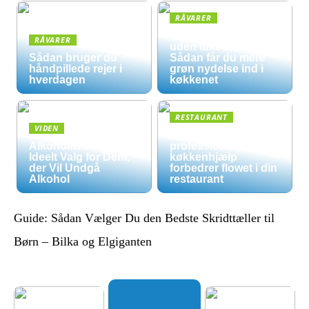
RÅVARER
Økologisk hverdag
RÅVARER
uden luksuspriser:
Sådan bruger du
Sådan får du mere
håndpillede rejer i
grøn nydelse ind i
hverdagen
køkkenet
RESTAURANT
VIDEN
5 måder
Alkoholfri Vine: Et
professionel
Ideelt Valg for Dem,
køkkenhjælp
der Vil Undgå
forbedrer flowet i din
Alkohol
restaurant
Guide: Sådan Vælger Du den Bedste Skridttæller til
Børn – Bilka og Elgiganten