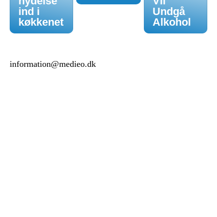
nydelse
Vil
ind i
Undgå
køkkenet
Alkohol
information@medieo.dk