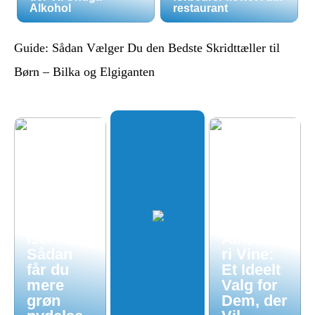
Alkohol
restaurant
Guide: Sådan Vælger Du den Bedste Skridttæller til
Børn – Bilka og Elgiganten
Økologis
k
hverdag
uden
luksuspr
iser:
Alkoholf
Sådan
ri Vine:
får du
Et Ideelt
mere
Valg for
grøn
Dem, der