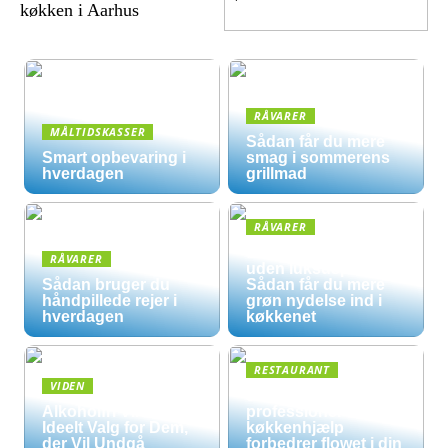
køkken i Aarhus
RÅVARER
MÅLTIDSKASSER
Sådan får du mere
Smart opbevaring i
smag i sommerens
hverdagen
grillmad
RÅVARER
Økologisk hverdag
RÅVARER
uden luksuspriser:
Sådan bruger du
Sådan får du mere
håndpillede rejer i
grøn nydelse ind i
hverdagen
køkkenet
RESTAURANT
VIDEN
5 måder
Alkoholfri Vine: Et
professionel
Ideelt Valg for Dem,
køkkenhjælp
der Vil Undgå
forbedrer flowet i din