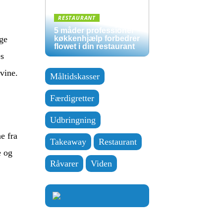
RESTAURANT
5 måder professionel
ige
køkkenhjælp forbedrer
flowet i din restaurant
es
vine.
Måltidskasser
Færdigretter
Udbringning
e fra
Takeaway
Restaurant
e og
Råvarer
Viden