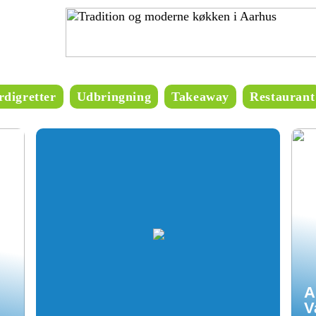
digretter
Udbringning
Takeaway
Restaurant
A
V