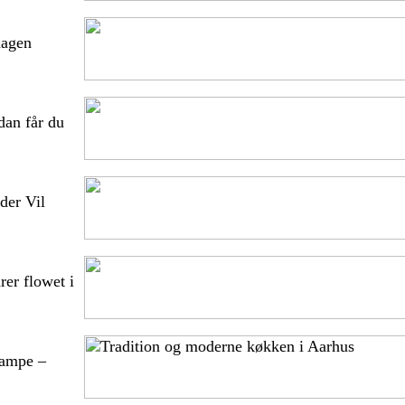
dagen
dan får du
der Vil
er flowet i
Lampe –