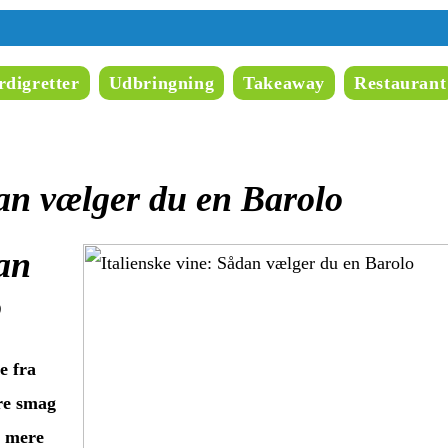
digretter
Udbringning
Takeaway
Restaurant
dan vælger du en Barolo
dan
o
e fra
kre smag
e mere