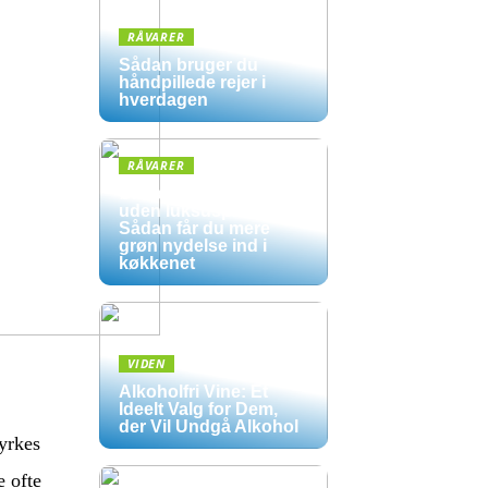
RÅVARER
Sådan bruger du
håndpillede rejer i
hverdagen
RÅVARER
Økologisk hverdag
uden luksuspriser:
Sådan får du mere
grøn nydelse ind i
køkkenet
VIDEN
Alkoholfri Vine: Et
Ideelt Valg for Dem,
der Vil Undgå Alkohol
yrkes
e ofte