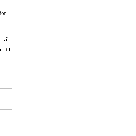
for
 vil
r til