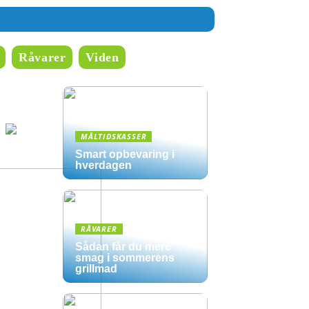
Råvarer
Viden
MÅLTIDSKASSER
Smart opbevaring i
hverdagen
RÅVARER
Sådan får du mere
smag i sommerens
grillmad