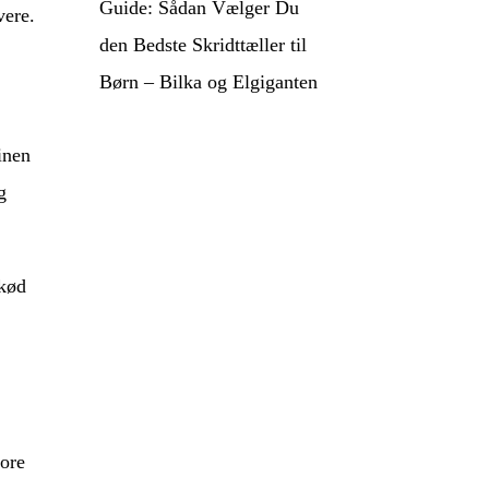
Guide: Sådan Vælger Du
vere.
den Bedste Skridttæller til
Børn – Bilka og Elgiganten
inen
g
ekød
tore