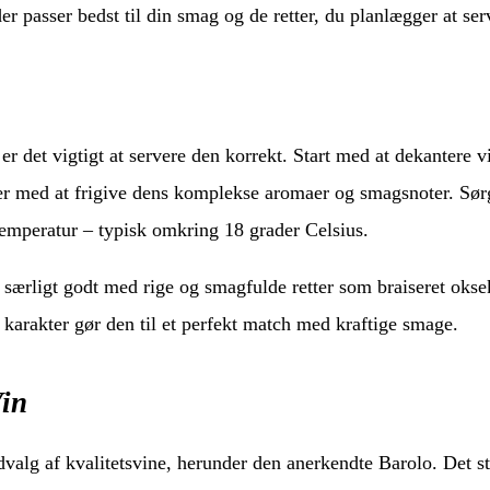
der passer bedst til din smag og de retter, du planlægger at ser
 er det vigtigt at servere den korrekt. Start med at dekantere v
per med at frigive dens komplekse aromaer og smagsnoter. Sør
 temperatur – typisk omkring 18 grader Celsius.
særligt godt med rige og smagfulde retter som braiseret oks
e karakter gør den til et perfekt match med kraftige smage.
in
valg af kvalitetsvine, herunder den anerkendte Barolo. Det s