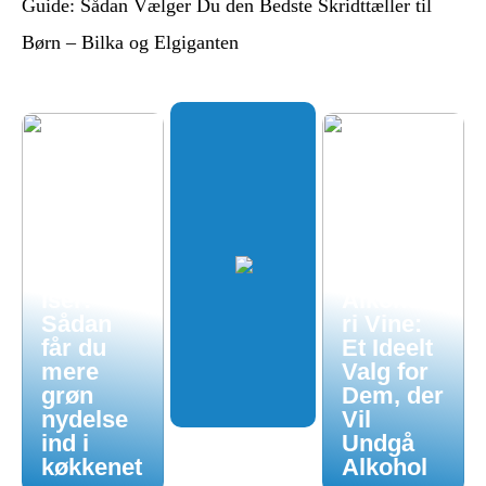
Guide: Sådan Vælger Du den Bedste Skridttæller til
Børn – Bilka og Elgiganten
Økologis
k
hverdag
uden
luksuspr
iser:
Alkoholf
Sådan
ri Vine:
får du
Et Ideelt
mere
Valg for
grøn
Dem, der
nydelse
Vil
ind i
Undgå
køkkenet
Alkohol