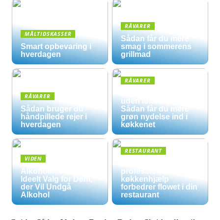
RÅVARER
MÅLTIDSKASSER
Sådan får du mere
Smart opbevaring i
smag i sommerens
hverdagen
grillmad
RÅVARER
Økologisk hverdag
RÅVARER
uden luksuspriser:
Sådan bruger du
Sådan får du mere
håndpillede rejer i
grøn nydelse ind i
hverdagen
køkkenet
RESTAURANT
VIDEN
5 måder
Alkoholfri Vine: Et
professionel
Ideelt Valg for Dem,
køkkenhjælp
der Vil Undgå
forbedrer flowet i din
Alkohol
restaurant