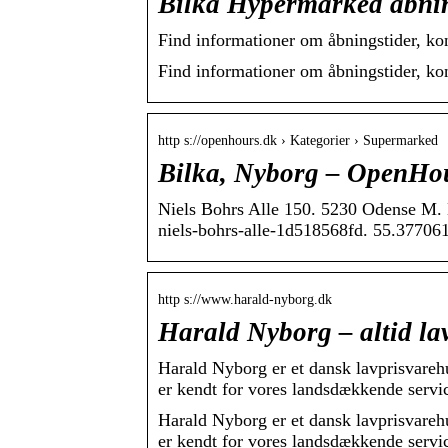
Bilka Hypermarked åbnin
Find informationer om åbningstider, kon
Find informationer om åbningstider, kon
http s://openhours.dk › Kategorier › Supermarked
Bilka, Nyborg – OpenH
Niels Bohrs Alle 150. 5230 Odense M. 
niels-bohrs-alle-1d518568fd. 55.37706
http s://www.harald-nyborg.dk
Harald Nyborg – altid lav
Harald Nyborg er et dansk lavprisvarehu
er kendt for vores landsdækkende servi
Harald Nyborg er et dansk lavprisvarehu
er kendt for vores landsdækkende servi