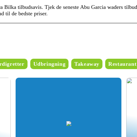
 Bilka tilbudsavis. Tjek de seneste Abu Garcia waders tilbu
d til de bedste priser.
digretter
Udbringning
Takeaway
Restaurant