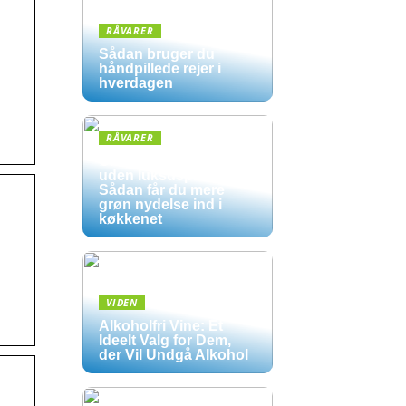
RÅVARER
Sådan bruger du
håndpillede rejer i
hverdagen
RÅVARER
Økologisk hverdag
uden luksuspriser:
Sådan får du mere
grøn nydelse ind i
køkkenet
VIDEN
Alkoholfri Vine: Et
Ideelt Valg for Dem,
der Vil Undgå Alkohol