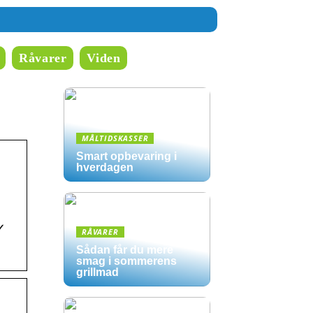
Råvarer
Viden
MÅLTIDSKASSER
Smart opbevaring i
hverdagen
r✓
RÅVARER
Sådan får du mere
smag i sommerens
grillmad