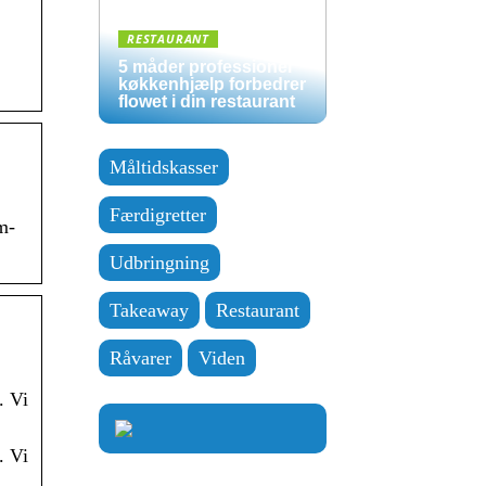
RESTAURANT
5 måder professionel
køkkenhjælp forbedrer
flowet i din restaurant
Måltidskasser
Færdigretter
m-
Udbringning
Takeaway
Restaurant
Råvarer
Viden
. Vi
. Vi