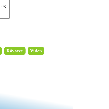
d og
Råvarer
Viden