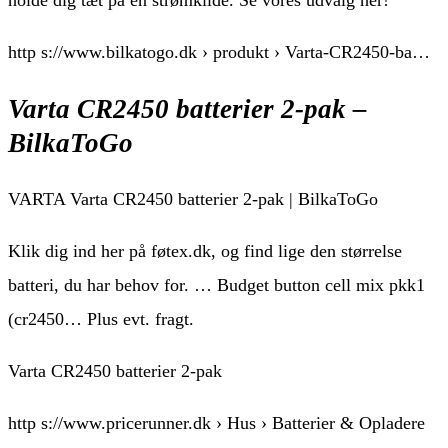
holde dig tæt på en strømkilde. Se vores udvalg her!
http s://www.bilkatogo.dk › produkt › Varta-CR2450-ba…
Varta CR2450 batterier 2-pak –
BilkaToGo
VARTA Varta CR2450 batterier 2-pak | BilkaToGo
Klik dig ind her på føtex.dk, og find lige den størrelse
batteri, du har behov for. … Budget button cell mix pkk1
(cr2450… Plus evt. fragt.
Varta CR2450 batterier 2-pak
http s://www.pricerunner.dk › Hus › Batterier & Opladere