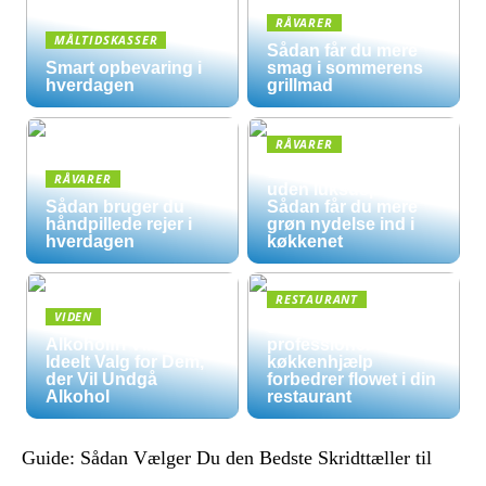
RÅVARER
MÅLTIDSKASSER
Sådan får du mere
Smart opbevaring i
smag i sommerens
hverdagen
grillmad
RÅVARER
Økologisk hverdag
RÅVARER
uden luksuspriser:
Sådan bruger du
Sådan får du mere
håndpillede rejer i
grøn nydelse ind i
hverdagen
køkkenet
RESTAURANT
VIDEN
5 måder
Alkoholfri Vine: Et
professionel
Ideelt Valg for Dem,
køkkenhjælp
der Vil Undgå
forbedrer flowet i din
Alkohol
restaurant
Guide: Sådan Vælger Du den Bedste Skridttæller til