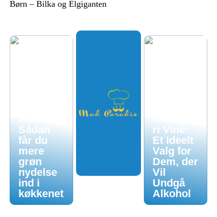
Børn – Bilka og Elgiganten
Økologis
k
hverdag
uden
luksuspr
iser:
Alkoholf
Sådan
ri Vine:
får du
Et Ideelt
mere
Valg for
grøn
Dem, der
nydelse
Vil
ind i
Undgå
køkkenet
Alkohol