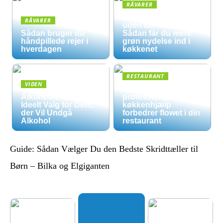
RÅVARER
Økologisk hverdag
RÅVARER
uden luksuspriser:
Sådan bruger du
Sådan får du mere
håndpillede rejer i
grøn nydelse ind i
hverdagen
køkkenet
RESTAURANT
VIDEN
5 måder
Alkoholfri Vine: Et
professionel
Ideelt Valg for Dem,
køkkenhjælp
der Vil Undgå
forbedrer flowet i din
Alkohol
restaurant
Guide: Sådan Vælger Du den Bedste Skridttæller til
Børn – Bilka og Elgiganten