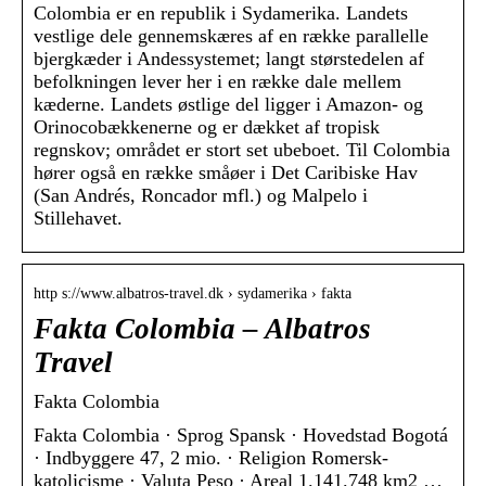
Colombia er en republik i Sydamerika. Landets
vestlige dele gennemskæres af en række parallelle
bjergkæder i Andessystemet; langt størstedelen af
befolkningen lever her i en række dale mellem
kæderne. Landets østlige del ligger i Amazon- og
Orinocobækkenerne og er dækket af tropisk
regnskov; området er stort set ubeboet. Til Colombia
hører også en række småøer i Det Caribiske Hav
(San Andrés, Roncador mfl.) og Malpelo i
Stillehavet.
http s://www.albatros-travel.dk › sydamerika › fakta
Fakta Colombia – Albatros
Travel
Fakta Colombia
Fakta Colombia · Sprog Spansk · Hovedstad Bogotá
· Indbyggere 47, 2 mio. · Religion Romersk-
katolicisme · Valuta Peso · Areal 1.141.748 km2 …