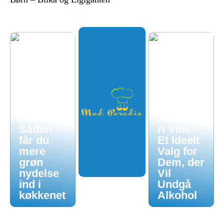
Økologis
k
hverdag
uden
luksuspr
iser:
Alkoholf
Sådan
ri Vine:
får du
Et Ideelt
mere
Valg for
grøn
Dem, der
nydelse
Vil
ind i
Undgå
køkkenet
Alkohol