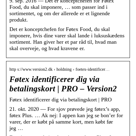
9. sep. 2016 — Det er konceptchefen for Føtex
Food, du skal imponere, … som passer ind i
sortimentet, og om der allerede er et lignende
produkt.
Det er konceptchefen for Føtex Food, du skal
imponere, hvis dine varer skal lande i luksuskædens
sortiment. Han giver her et par råd til, hvad man
skal overveje, og hvad kravene er.
http s://www.version2.dk › holdning › foetex-identificer…
Føtex identificerer dig via
betalingskort | PRO – Version2
Føtex identificerer dig via betalingskort | PRO
21. okt. 2020 — For sjov prøvede jeg føtex’s app,
føtex Plus. … Ak nej: I appen kan jeg se bon’er for
varer, der er købt på samme kort, men købt før
jeg …