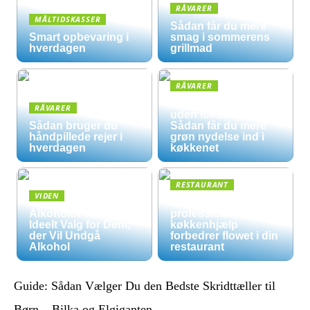
RÅVARER
MÅLTIDSKASSER
Sådan får du mere
Smart opbevaring i
smag i sommerens
hverdagen
grillmad
RÅVARER
Økologisk hverdag
RÅVARER
uden luksuspriser:
Sådan bruger du
Sådan får du mere
håndpillede rejer i
grøn nydelse ind i
hverdagen
køkkenet
RESTAURANT
VIDEN
5 måder
Alkoholfri Vine: Et
professionel
Ideelt Valg for Dem,
køkkenhjælp
der Vil Undgå
forbedrer flowet i din
Alkohol
restaurant
Guide: Sådan Vælger Du den Bedste Skridttæller til
Børn – Bilka og Elgiganten