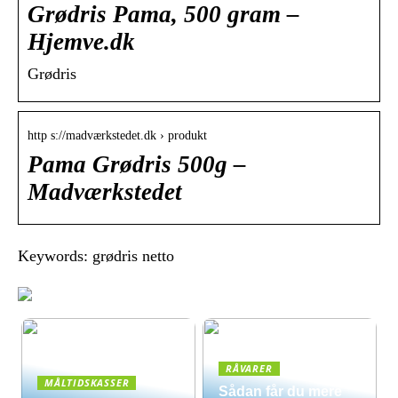
Grødris Pama, 500 gram –
Hjemve.dk
Grødris
http s://madværkstedet.dk › produkt
Pama Grødris 500g –
Madværkstedet
Keywords: grødris netto
RÅVARER
MÅLTIDSKASSER
Sådan får du mere