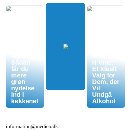
Økologis
k
hverdag
uden
luksuspr
iser:
Alkoholf
Sådan
ri Vine:
får du
Et Ideelt
mere
Valg for
grøn
Dem, der
nydelse
Vil
ind i
Undgå
køkkenet
Alkohol
information@medieo.dk