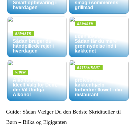
Smart opbevaring i
smag i sommerens
hverdagen
grillmad
RÅVARER
Økologisk hverdag
RÅVARER
uden luksuspriser:
Sådan bruger du
Sådan får du mere
håndpillede rejer i
grøn nydelse ind i
hverdagen
køkkenet
RESTAURANT
VIDEN
5 måder
Alkoholfri Vine: Et
professionel
Ideelt Valg for Dem,
køkkenhjælp
der Vil Undgå
forbedrer flowet i din
Alkohol
restaurant
Guide: Sådan Vælger Du den Bedste Skridttæller til
Børn – Bilka og Elgiganten