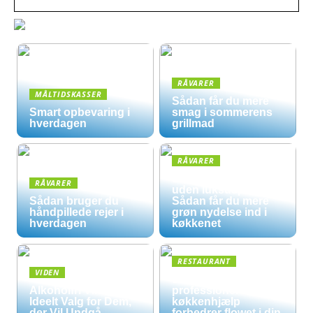
RÅVARER
MÅLTIDSKASSER
Sådan får du mere
Smart opbevaring i
smag i sommerens
hverdagen
grillmad
RÅVARER
Økologisk hverdag
RÅVARER
uden luksuspriser:
Sådan bruger du
Sådan får du mere
håndpillede rejer i
grøn nydelse ind i
hverdagen
køkkenet
RESTAURANT
VIDEN
5 måder
Alkoholfri Vine: Et
professionel
Ideelt Valg for Dem,
køkkenhjælp
der Vil Undgå
forbedrer flowet i din