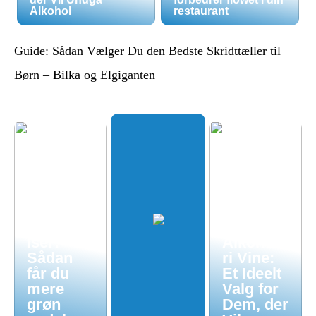
Alkohol
restaurant
Guide: Sådan Vælger Du den Bedste Skridttæller til
Børn – Bilka og Elgiganten
Økologis
k
hverdag
uden
luksuspr
iser:
Alkoholf
Sådan
ri Vine:
får du
Et Ideelt
mere
Valg for
grøn
Dem, der