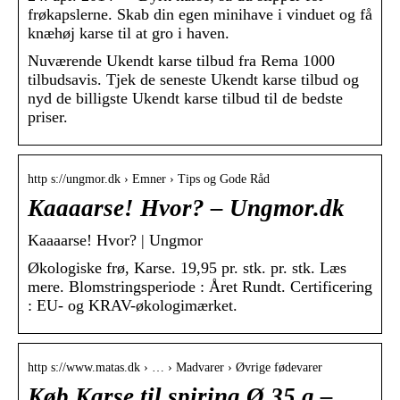
frøkapslerne. Skab din egen minihave i vinduet og få
knæhøj karse til at gro i haven.
Nuværende Ukendt karse tilbud fra Rema 1000
tilbudsavis. Tjek de seneste Ukendt karse tilbud og
nyd de billigste Ukendt karse tilbud til de bedste
priser.
http s://ungmor.dk › Emner › Tips og Gode Råd
Kaaaarse! Hvor? – Ungmor.dk
Kaaaarse! Hvor? | Ungmor
Økologiske frø, Karse. 19,95 pr. stk. pr. stk. Læs
mere. Blomstringsperiode : Året Rundt. Certificering
: EU- og KRAV-økologimærket.
http s://www.matas.dk › … › Madvarer › Øvrige fødevarer
Køb Karse til spiring Ø 35 g –