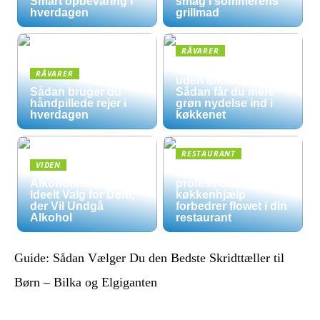
Smart opbevaring i
smag i sommerens
hverdagen
grillmad
RÅVARER
Økologisk hverdag
RÅVARER
uden luksuspriser:
Sådan bruger du
Sådan får du mere
håndpillede rejer i
grøn nydelse ind i
hverdagen
køkkenet
RESTAURANT
VIDEN
5 måder
Alkoholfri Vine: Et
professionel
Ideelt Valg for Dem,
køkkenhjælp
der Vil Undgå
forbedrer flowet i din
Alkohol
restaurant
Guide: Sådan Vælger Du den Bedste Skridttæller til
Børn – Bilka og Elgiganten