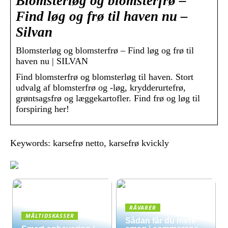
Blomsterløg og blomsterfrø –
Find løg og frø til haven nu –
Silvan
Blomsterløg og blomsterfrø – Find løg og frø til
haven nu | SILVAN
Find blomsterfrø og blomsterløg til haven. Stort
udvalg af blomsterfrø og -løg, krydderurtefrø,
grøntsagsfrø og læggekartofler. Find frø og løg til
forspiring her!
Keywords: karsefrø netto, karsefrø kvickly
RÅVARER
MÅLTIDSKASSER
Sådan får du mere