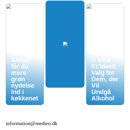
Økologis
k
hverdag
uden
luksuspr
iser:
Alkoholf
Sådan
ri Vine:
får du
Et Ideelt
mere
Valg for
grøn
Dem, der
nydelse
Vil
ind i
Undgå
køkkenet
Alkohol
information@medieo.dk