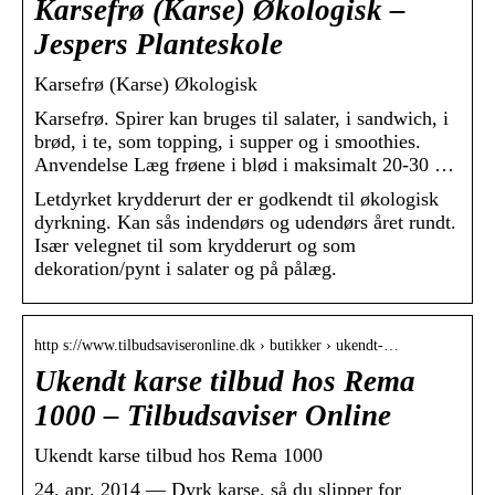
Karsefrø (Karse) Økologisk –
Jespers Planteskole
Karsefrø (Karse) Økologisk
Karsefrø. Spirer kan bruges til salater, i sandwich, i
brød, i te, som topping, i supper og i smoothies.
Anvendelse Læg frøene i blød i maksimalt 20-30 …
Letdyrket krydderurt der er godkendt til økologisk
dyrkning. Kan sås indendørs og udendørs året rundt.
Især velegnet til som krydderurt og som
dekoration/pynt i salater og på pålæg.
http s://www.tilbudsaviseronline.dk › butikker › ukendt-…
Ukendt karse tilbud hos Rema
1000 – Tilbudsaviser Online
Ukendt karse tilbud hos Rema 1000
24. apr. 2014 — Dyrk karse, så du slipper for