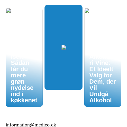
Økologis
k
hverdag
uden
luksuspr
iser:
Alkoholf
Sådan
ri Vine:
får du
Et Ideelt
mere
Valg for
grøn
Dem, der
nydelse
Vil
ind i
Undgå
køkkenet
Alkohol
information@medieo.dk