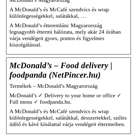
McDonald’s Magyarország
A McDonald’s és McCafé szendvics és wrap
különlegességekkel, salátákkal, …
​​A McDonald’s étteremlánc Magyarország
legnagyobb éttermi hálózata, mely akár 24 órában
várja vendégeit gyors, pontos és figyelmes
kiszolgálással.
McDonald’s – Food delivery |
foodpanda (NetPincer.hu)
Termékek – McDonald’s Magyarország
McDonald’s ✓ Delivery to your home or office ✓
Full menu ✓ foodpanda.hu.
​A McDonald’s és McCafé szendvics és wrap
különlegességekkel, salátákkal, desszertekkel, széles
üdítő és kávé kínálattal várja vendégeit éttermeiben.