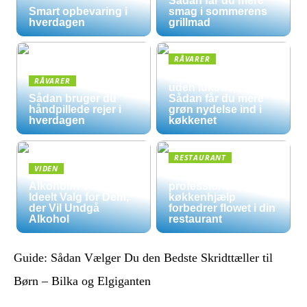
Sådan får du mere
Smart opbevaring i
smag i sommerens
hverdagen
grillmad
RÅVARER
Økologisk hverdag
RÅVARER
uden luksuspriser:
Sådan bruger du
Sådan får du mere
håndpillede rejer i
grøn nydelse ind i
hverdagen
køkkenet
RESTAURANT
VIDEN
5 måder
Alkoholfri Vine: Et
professionel
Ideelt Valg for Dem,
køkkenhjælp
der Vil Undgå
forbedrer flowet i din
Alkohol
restaurant
Guide: Sådan Vælger Du den Bedste Skridttæller til
Børn – Bilka og Elgiganten