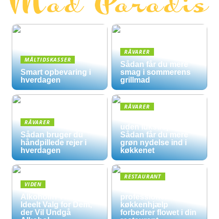
RÅVARER
MÅLTIDSKASSER
Sådan får du mere
Smart opbevaring i
smag i sommerens
hverdagen
grillmad
RÅVARER
Økologisk hverdag
RÅVARER
uden luksuspriser:
Sådan bruger du
Sådan får du mere
håndpillede rejer i
grøn nydelse ind i
hverdagen
køkkenet
RESTAURANT
VIDEN
5 måder
Alkoholfri Vine: Et
professionel
Ideelt Valg for Dem,
køkkenhjælp
der Vil Undgå
forbedrer flowet i din