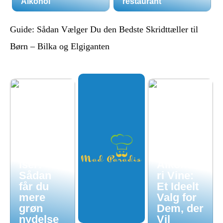
Alkohol
restaurant
Guide: Sådan Vælger Du den Bedste Skridttæller til
Børn – Bilka og Elgiganten
Økologis
k
hverdag
uden
luksuspr
iser:
Alkoholf
Sådan
ri Vine:
får du
Et Ideelt
mere
Valg for
grøn
Dem, der
nydelse
Vil