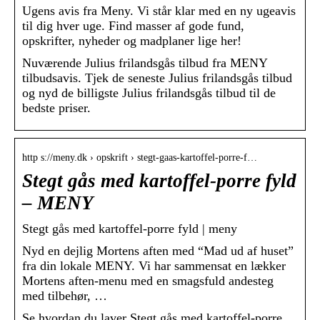
Ugens avis fra Meny. Vi står klar med en ny ugeavis
til dig hver uge. Find masser af gode fund,
opskrifter, nyheder og madplaner lige her!
Nuværende Julius frilandsgås tilbud fra MENY
tilbudsavis. Tjek de seneste Julius frilandsgås tilbud
og nyd de billigste Julius frilandsgås tilbud til de
bedste priser.
http s://meny.dk › opskrift › stegt-gaas-kartoffel-porre-f…
Stegt gås med kartoffel-porre fyld
– MENY
Stegt gås med kartoffel-porre fyld | meny
Nyd en dejlig Mortens aften med “Mad ud af huset”
fra din lokale MENY. Vi har sammensat en lækker
Mortens aften-menu med en smagsfuld andesteg
med tilbehør, …
Se hvordan du laver Stegt gås med kartoffel-porre