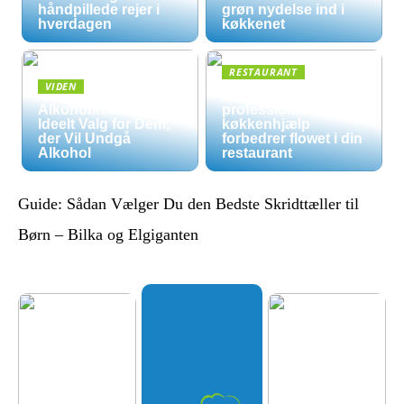
håndpillede rejer i
grøn nydelse ind i
hverdagen
køkkenet
RESTAURANT
VIDEN
5 måder
Alkoholfri Vine: Et
professionel
Ideelt Valg for Dem,
køkkenhjælp
der Vil Undgå
forbedrer flowet i din
Alkohol
restaurant
Guide: Sådan Vælger Du den Bedste Skridttæller til
Børn – Bilka og Elgiganten
Økologis
k
hverdag