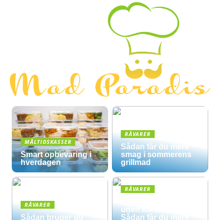
RÅVARER
MÅLTIDSKASSER
Sådan får du mere
Smart opbevaring i
smag i sommerens
hverdagen
grillmad
RÅVARER
Økologisk hverdag
RÅVARER
uden luksuspriser:
Sådan bruger du
Sådan får du mere