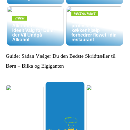
RESTAURANT
VIDEN
5 måder
Alkoholfri Vine: Et
professionel
Ideelt Valg for Dem,
køkkenhjælp
der Vil Undgå
forbedrer flowet i din
Alkohol
restaurant
Guide: Sådan Vælger Du den Bedste Skridttæller til
Børn – Bilka og Elgiganten
Økologis
k
hverdag
uden
luksuspr