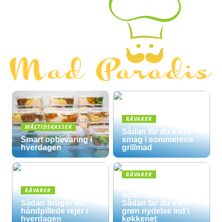
RÅVARER
MÅLTIDSKASSER
Sådan får du mere
Smart opbevaring i
smag i sommerens
hverdagen
grillmad
RÅVARER
Økologisk hverdag
RÅVARER
uden luksuspriser:
Sådan bruger du
Sådan får du mere
håndpillede rejer i
grøn nydelse ind i
hverdagen
køkkenet